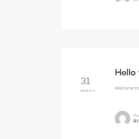
Hello 
31
Welcome to W
MARCH
Po
R