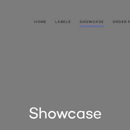
HOME
LABELS
SHOWCASE
ORDER 
Showcase